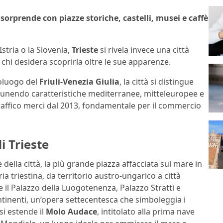
 sorprende con piazze storiche, castelli, musei e caffè
stria o la Slovenia,
Trieste
si rivela invece una città
 a chi desidera scoprirla oltre le sue apparenze.
poluogo del
Friuli-Venezia Giulia
, la città si distingue
e, unendo caratteristiche mediterranee, mitteleuropee e
 traffico merci dal 2013, fondamentale per il commercio
i Trieste
della città, la più grande piazza affacciata sul mare in
a triestina, da territorio austro-ungarico a città
me il Palazzo della Luogotenenza, Palazzo Stratti e
tinenti, un’opera settecentesca che simboleggia i
si estende il
Molo Audace
, intitolato alla prima nave