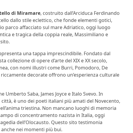
tello di Miramare
, costruito dall’Arciduca Ferdinando
lo dallo stile eclettico, che fonde elementi gotici,
io parco affacciato sul mare Adriatico, oggi luogo
ntica e tragica della coppia reale, Massimiliano e
sito.
presenta una tappa imprescindibile. Fondato dal
a collezione di opere d’arte del XIX e XX secolo,
anea, con nomi illustri come Burri, Pomodoro, De
le riccamente decorate offrono un’esperienza culturale
ome Umberto Saba, James Joyce e Italo Svevo. In
ittà, è uno dei poeti italiani più amati del Novecento,
à dell’anima triestina. Non mancano luoghi di memoria
campo di concentramento nazista in Italia, oggi
ragedia dell’Olocausto. Questo sito testimonia
, anche nei momenti più bui.