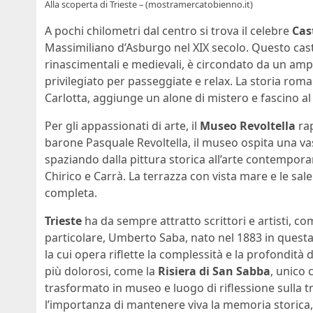
Alla scoperta di Trieste – (mostramercatobienno.it)
A pochi chilometri dal centro si trova il celebre
Cas
Massimiliano d’Asburgo nel XIX secolo. Questo castel
rinascimentali e medievali, è circondato da un amp
privilegiato per passeggiate e relax. La storia roma
Carlotta, aggiunge un alone di mistero e fascino al 
Per gli appassionati di arte, il
Museo Revoltella
rap
barone Pasquale Revoltella, il museo ospita una vast
spaziando dalla pittura storica all’arte contempor
Chirico e Carrà. La terrazza con vista mare e le sa
completa.
Trieste
ha da sempre attratto scrittori e artisti, c
particolare, Umberto Saba, nato nel 1883 in questa c
la cui opera riflette la complessità e la profondit
più dolorosi, come la
Risiera di San Sabba
, unico 
trasformato in museo e luogo di riflessione sulla t
l’importanza di mantenere viva la memoria storica