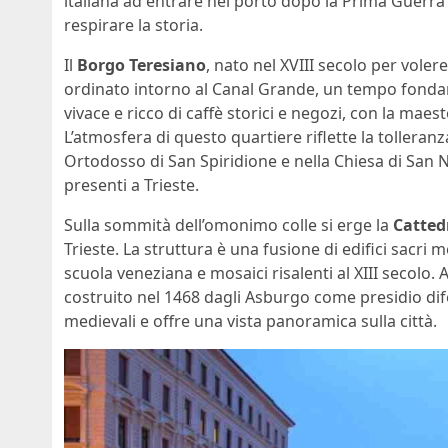
italiana ad entrare nel porto dopo la Prima Guerra
respirare la storia.
Il
Borgo Teresiano
, nato nel XVIII secolo per voler
ordinato intorno al Canal Grande, un tempo fonda
vivace e ricco di caffè storici e negozi, con la mae
L’atmosfera di questo quartiere riflette la tolleranz
Ortodosso di San Spiridione e nella Chiesa di San
presenti a Trieste.
Sulla sommità dell’omonimo colle si erge la
Catted
Trieste. La struttura è una fusione di edifici sacri
scuola veneziana e mosaici risalenti al XIII secolo. A
costruito nel 1468 dagli Asburgo come presidio di
medievali e offre una vista panoramica sulla città.