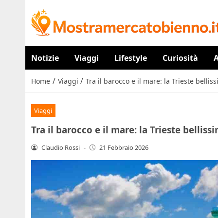
Notizie
Viaggi
Lifestyle
Curiosità
A
/
/
Home
Viaggi
Tra il barocco e il mare: la Trieste bell
Viaggi
Tra il barocco e il mare: la Trieste belli
Claudio Rossi
-
21 Febbraio 2026