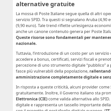
alternative gratuite
La mossa di Poste Italiane segue quella di altri op
servizio SPID. Tra questi si segnalano Aruba (4,90 e
(9,90 euro). Tale trend riflette un’esigenza economic
anche un canone contenuto genera per Poste Italiane
Queste risorse sono fondamentali per mantenere e
nazionale.
Tuttavia, l’introduzione di un costo per un servizi
accedere a bonus, certificati, servizi fiscali e pren
percezione di uno strumento digitale “pubblico” a 
fasce più vulnerabili della popolazione,
rallentand
amministrazione completamente digitale e senz
In risposta a queste criticità, alcuni provider come
gratuitamente. Inoltre, il Governo italiano sta pr
Elettronica (CIE)
come valida alternativa allo SPID.
digitale e rappresenta un tassello importante della
con il progetto di portafoglio digitale europeo, l’
IT