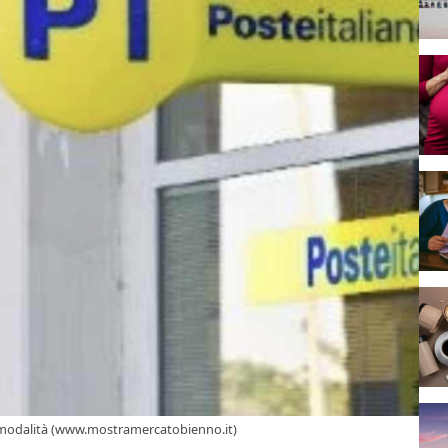
i e modalità (www.mostramercatobienno.it)