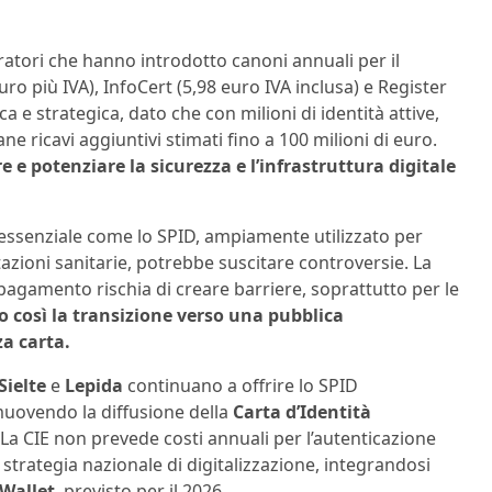
eratori che hanno introdotto canoni annuali per il
uro più IVA), InfoCert (5,98 euro IVA inclusa) e Register
a e strategica, dato che con milioni di identità attive,
 ricavi aggiuntivi stimati fino a 100 milioni di euro.
 potenziare la sicurezza e l’infrastruttura digitale
o essenziale come lo SPID, ampiamente utilizzato per
otazioni sanitarie, potrebbe suscitare controversie. La
pagamento rischia di creare barriere, soprattutto per le
o così la transizione verso una pubblica
a carta.
Sielte
e
Lepida
continuano a offrire lo SPID
omuovendo la diffusione della
Carta d’Identità
 La CIE non prevede costi annuali per l’autenticazione
 strategia nazionale di digitalizzazione, integrandosi
 Wallet
, previsto per il 2026.