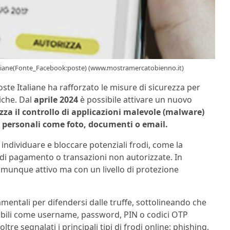
Italiane(Fonte_Facebook:poste) (www.mostramercatobienno.it)
ste Italiane ha rafforzato le misure di sicurezza per
iche. Dal
aprile 2024
è possibile attivare un nuovo
zza il controllo di applicazioni malevole (malware)
ti personali come foto, documenti o email.
individuare e bloccare potenziali frodi, come la
i di pagamento o transazioni non autorizzate. In
comunque attivo ma con un livello di protezione
amentali per difendersi dalle truffe, sottolineando che
sibili come username, password, PIN o codici OTP
re segnalati i principali tipi di frodi online: phishing,