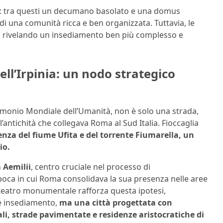
evo: tra questi un decumano basolato e una domus
i una comunità ricca e ben organizzata. Tuttavia, le
, rivelando un insediamento ben più complesso e
ell’Irpinia: un nodo strategico
imonio Mondiale dell’Umanità, non è solo una strada,
’antichità che collegava Roma al Sud Italia. Fioccaglia
enza del fiume Ufita e del torrente Fiumarella, un
io.
 Aemilii
, centro cruciale nel processo di
, epoca in cui Roma consolidava la sua presenza nelle aree
 teatro monumentale rafforza questa ipotesi,
e insediamento,
ma una città progettata con
li, strade pavimentate e residenze aristocratiche di