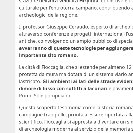
stazione dell’
Alta Velocità Hirpinia
. L’obiettivo è
culturale per l’entroterra campano, contribuendo a 
archeologici della regione.
Il professor Giuseppe Ceraudo, esperto di archeol
attraverso conferenze e progetti internazionali l’us
antiche, coinvolgendo un ampio pubblico di special
avvarranno di queste tecnologie per aggiungere 
importante sito romano.
La città di Fioccaglia, che si estende per almeno 12
protetta da mura ma dotata di un sistema viario ar
lastricato.
Gli ambienti ai lati delle strade eviden
dimore di lusso con soffitti a lacunari
e pavimenti
Primo Stile pompeiano.
Questa scoperta testimonia come la storia romana 
campagne tranquille, pronta a essere riportata alla
scientifico. Fioccaglia si appresta a diventare un si
di archeologia moderna al servizio della memoria s