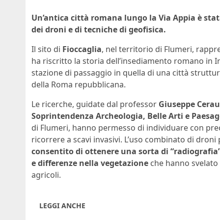
Un’antica città romana lungo la Via Appia è stat
dei droni e di tecniche di geofisica.
Il sito di
Fioccaglia
, nel territorio di Flumeri, rap
ha riscritto la storia dell’insediamento romano in
stazione di passaggio in quella di una città struttu
della Roma repubblicana.
Le ricerche, guidate dal professor
Giuseppe Cera
Soprintendenza Archeologia, Belle Arti e Paesagg
di Flumeri, hanno permesso di individuare con preci
ricorrere a scavi invasivi. L’uso combinato di droni p
consentito di ottenere una sorta di “radiograf
e differenze nella vegetazione
che hanno svelato l
agricoli.
LEGGI ANCHE