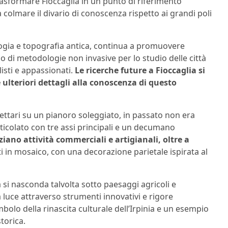
 trasformare Fioccaglia in un punto di riferimento
colmare il divario di conoscenza rispetto ai grandi poli
ogia e topografia antica, continua a promuovere
o di metodologie non invasive per lo studio delle città
isti e appassionati.
Le ricerche future a Fioccaglia si
ulteriori dettagli alla conoscenza di questo
 ettari su un pianoro soleggiato, in passato non era
ticolato con tre assi principali e un decumano
ziano attività commerciali e artigianali, oltre a
 in mosaico, con una decorazione parietale ispirata al
si nasconda talvolta sotto paesaggi agricoli e
 luce attraverso strumenti innovativi e rigore
mbolo della rinascita culturale dell’Irpinia e un esempio
torica.